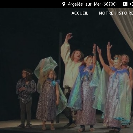
Aller
Argelès-sur-Mer (66700)
+
au
ACCUEIL
NOTRE HISTOIR
contenu