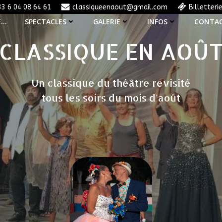
33 6 04 08 64 61
classiqueenaout@gmail.com
Billetteri
E…
SPECTACLES
GALERIE
INFOS
CONTA
CLASSIQUE EN AOÛ
Un classique du théâtre revisité
tous les soirs du mois d'août