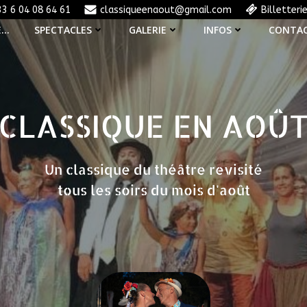
33 6 04 08 64 61
classiqueenaout@gmail.com
Billetteri
E…
SPECTACLES
GALERIE
INFOS
CONTA
CLASSIQUE EN AOÛ
Un classique du théâtre revisité
tous les soirs du mois d'août