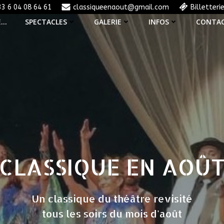
33 6 04 08 64 61
classiqueenaout@gmail.com
Billetteri
E…
SPECTACLES
GALERIE
INFOS
CONTA
CLASSIQUE EN AOÛ
Un classique du théâtre revisité
tous les soirs du mois d'août