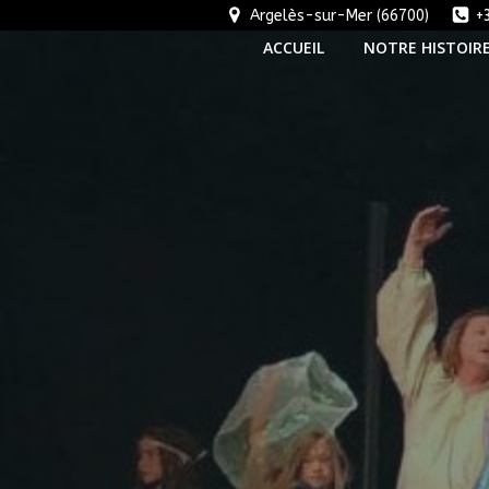
Aller
Argelès-sur-Mer (66700)
+
au
ACCUEIL
NOTRE HISTOIR
contenu