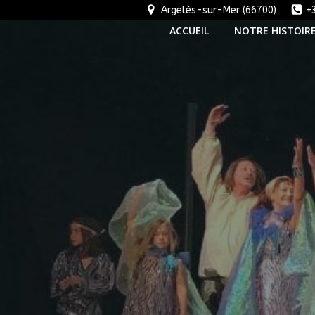
Aller
Argelès-sur-Mer (66700)
+
au
ACCUEIL
NOTRE HISTOIR
contenu