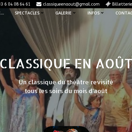
33 6 04 08 64 61
classiqueenaout@gmail.com
Billetteri
E…
SPECTACLES
GALERIE
INFOS
CONTA
CLASSIQUE EN AOÛ
Un classique du théâtre revisité
tous les soirs du mois d'août