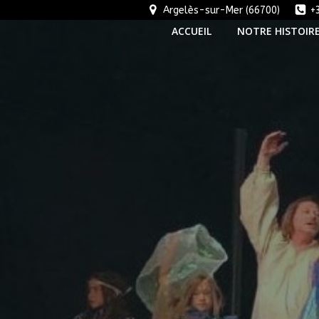
Aller
Argelès-sur-Mer (66700)
+
au
ACCUEIL
NOTRE HISTOIR
contenu