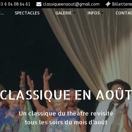
33 6 04 08 64 61
classiqueenaout@gmail.com
Billetteri
E…
SPECTACLES
GALERIE
INFOS
CONTA
CLASSIQUE EN AOÛ
Un classique du théâtre revisité
tous les soirs du mois d'août