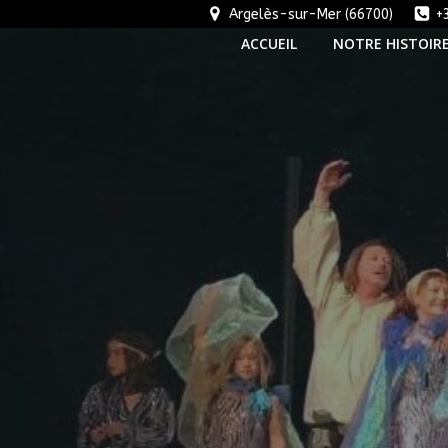
Aller
Argelès-sur-Mer (66700)
+
au
ACCUEIL
NOTRE HISTOIR
contenu