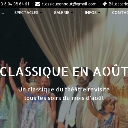
33 6 04 08 64 61
classiqueenaout@gmail.com
Billetteri
E…
SPECTACLES
GALERIE
INFOS
CONTA
CLASSIQUE EN AOÛ
Un classique du théâtre revisité
tous les soirs du mois d'août