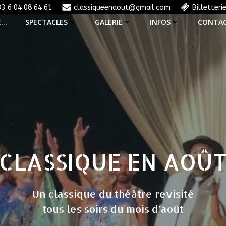
33 6 04 08 64 61
classiqueenaout@gmail.com
Billetteri
E…
SPECTACLES
GALERIE
INFOS
CONTA
CLASSIQUE EN AOÛ
Un classique du théâtre revisité
tous les soirs du mois d'août