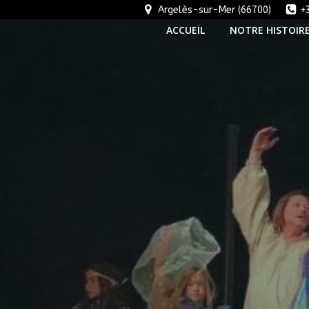
Aller
Argelès-sur-Mer (66700)
+
au
ACCUEIL
NOTRE HISTOIR
contenu