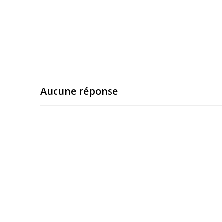
Aucune réponse
Laisser un commentaire
Vous devez
vous connecter
pour publier un com
Ce site utilise Akismet pour réduire les indésirab