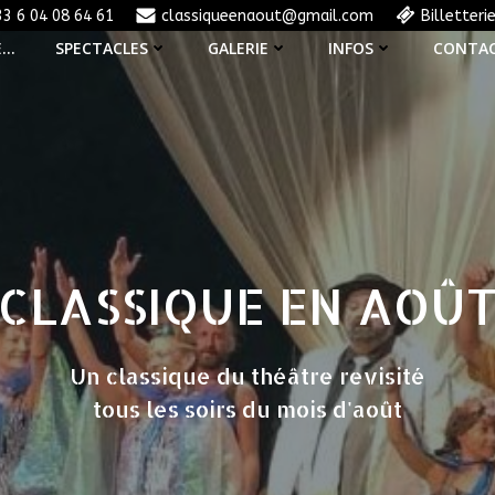
33 6 04 08 64 61
classiqueenaout@gmail.com
Billetteri
E…
SPECTACLES
GALERIE
INFOS
CONTA
CLASSIQUE EN AOÛ
Un classique du théâtre revisité
tous les soirs du mois d'août