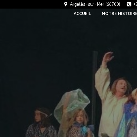
Aller
Argelès-sur-Mer (66700)
+
au
ACCUEIL
NOTRE HISTOIR
contenu