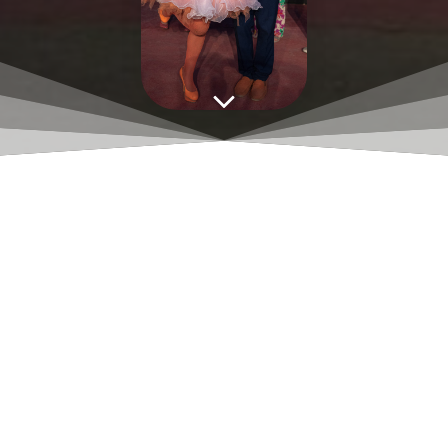
Affiche CEA 2023
Affiche CEA 2023
Aucune réponse
Laisser un commentaire
Vous devez
vous connecter
pour publier un