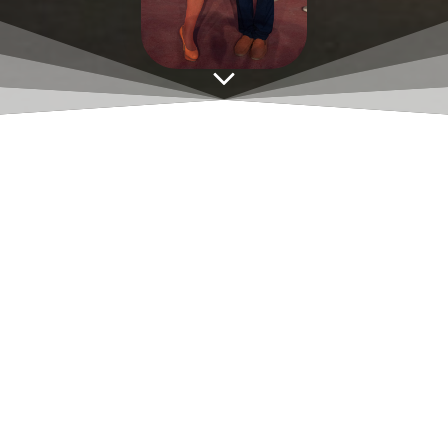
Programme CEA 2022 1&4
Aucune réponse
Laisser un commentaire
Vous devez
vous connecter
pour publier un
commentaire.
Ce site utilise Akismet pour réduire les indésirables.
En