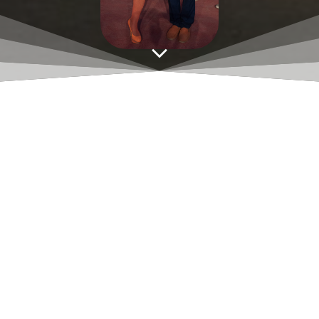
Programme CEA 2023 recto 1&4
Aucune réponse
Laisser un commentaire
Vous devez
vous connecter
pour publier un
commentaire.
Ce site utilise Akismet pour réduire les indésirables.
En