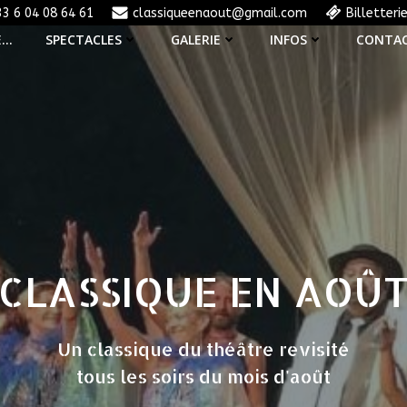
33 6 04 08 64 61
classiqueenaout@gmail.com
Billetteri
E…
SPECTACLES
GALERIE
INFOS
CONTA
CLASSIQUE EN AOÛ
Un classique du théâtre revisité
tous les soirs du mois d'août