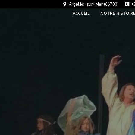
Aller
Argelès-sur-Mer (66700)
+
au
ACCUEIL
NOTRE HISTOIR
contenu