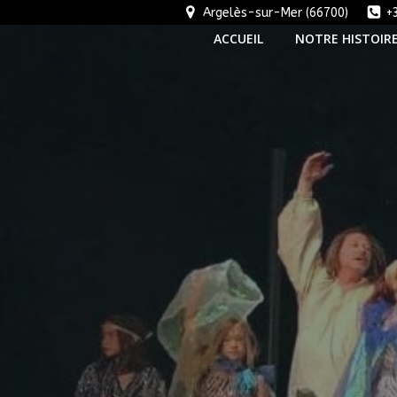
Aller
Argelès-sur-Mer (66700)
+
au
ACCUEIL
NOTRE HISTOIR
contenu