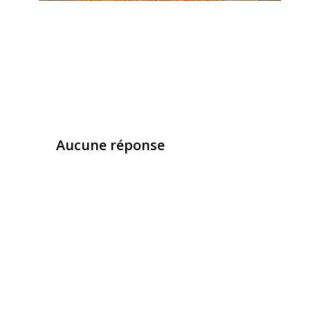
Aucune réponse
Laisser un commentaire
Vous devez
vous connecter
pour publier un com
Ce site utilise Akismet pour réduire les indésirab