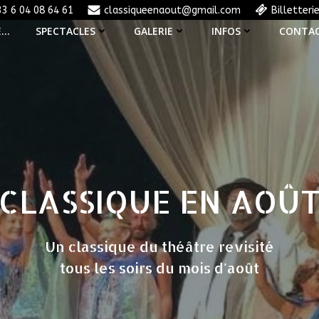
33 6 04 08 64 61
classiqueenaout@gmail.com
Billetteri
E…
SPECTACLES
GALERIE
INFOS
CONTA
CLASSIQUE EN AOÛ
Un classique du théâtre revisité
tous les soirs du mois d'août