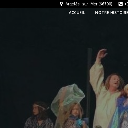
Aller
Argelès-sur-Mer (66700)
+
au
ACCUEIL
NOTRE HISTOIR
contenu