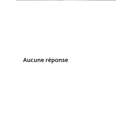
Aucune réponse
Laisser un commentaire
Vous devez
vous connecter
pour publier un com
Ce site utilise Akismet pour réduire les indésirab