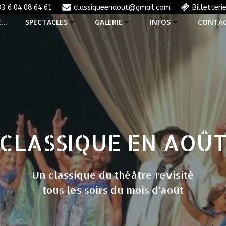
33 6 04 08 64 61
classiqueenaout@gmail.com
Billetteri
E…
SPECTACLES
GALERIE
INFOS
CONTA
CLASSIQUE EN AOÛ
Un classique du théâtre revisité
tous les soirs du mois d'août