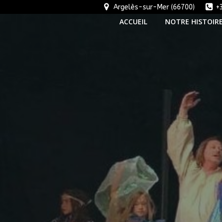
Aller
Argelès-sur-Mer (66700)
+
au
ACCUEIL
NOTRE HISTOIR
contenu