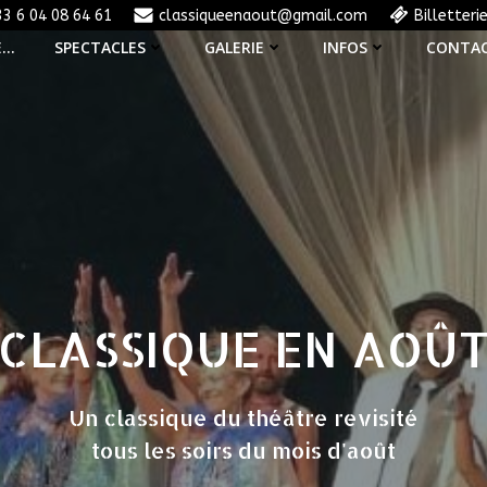
33 6 04 08 64 61
classiqueenaout@gmail.com
Billetteri
E…
SPECTACLES
GALERIE
INFOS
CONTA
CLASSIQUE EN AOÛ
Un classique du théâtre revisité
tous les soirs du mois d'août