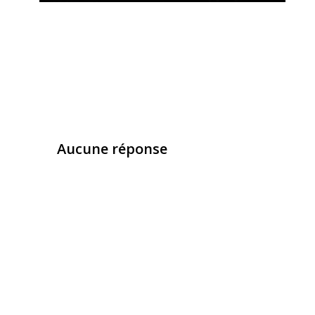
Aucune réponse
Laisser un commentaire
Vous devez
vous connecter
pour publier un com
Ce site utilise Akismet pour réduire les indésirab