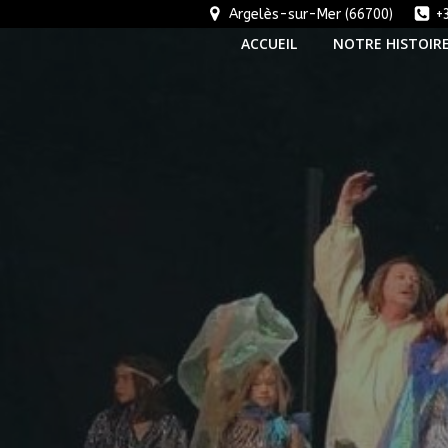
Aller
Argelès-sur-Mer (66700)
+
au
ACCUEIL
NOTRE HISTOIR
contenu