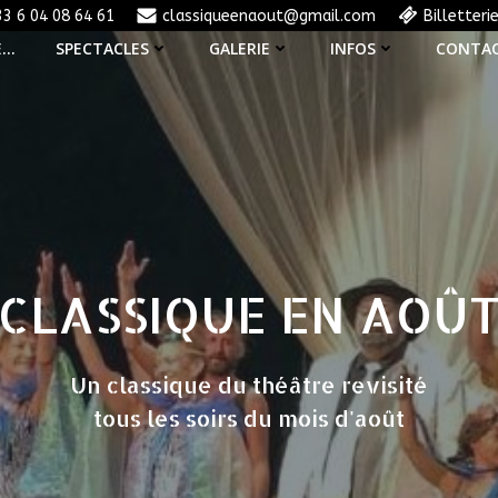
33 6 04 08 64 61
classiqueenaout@gmail.com
Billetteri
E…
SPECTACLES
GALERIE
INFOS
CONTA
CLASSIQUE EN AOÛ
Un classique du théâtre revisité
tous les soirs du mois d'août