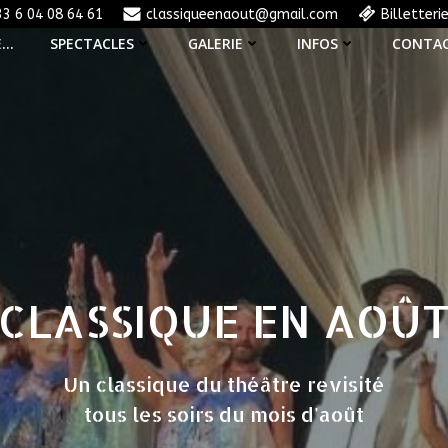
33 6 04 08 64 61
classiqueenaout@gmail.com
Billetteri
E…
SPECTACLES
GALERIE
INFOS
CONTA
CLASSIQUE EN AOÛ
Un classique du théâtre revisité
tous les soirs du mois d'août