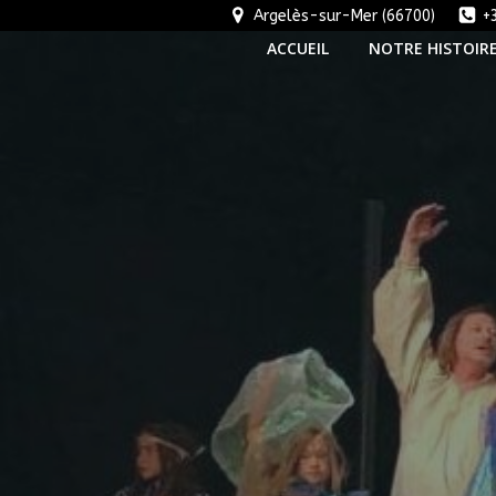
Aller
Argelès-sur-Mer (66700)
+
au
ACCUEIL
NOTRE HISTOIR
contenu