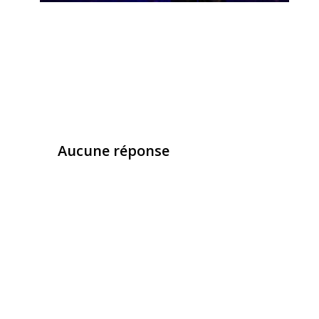
Aucune réponse
Laisser un commentaire
Vous devez
vous connecter
pour publier un com
Ce site utilise Akismet pour réduire les indésirab