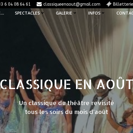
33 6 04 08 64 61
classiqueenaout@gmail.com
Billetteri
E…
SPECTACLES
GALERIE
INFOS
CONTA
CLASSIQUE EN AOÛ
Un classique du théâtre revisité
tous les soirs du mois d'août