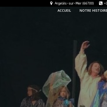
Aller
Argelès-sur-Mer (66700)
+
au
ACCUEIL
NOTRE HISTOIR
contenu