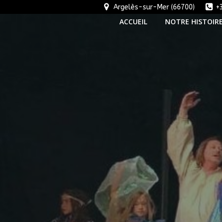
Aller
Argelès-sur-Mer (66700)
+
au
ACCUEIL
NOTRE HISTOIR
contenu