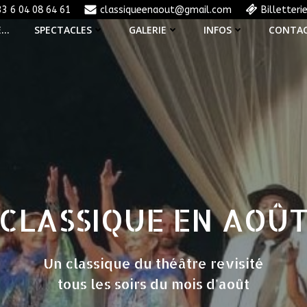
33 6 04 08 64 61
classiqueenaout@gmail.com
Billetteri
E…
SPECTACLES
GALERIE
INFOS
CONTA
CLASSIQUE EN AOÛ
Un classique du théâtre revisité
tous les soirs du mois d'août