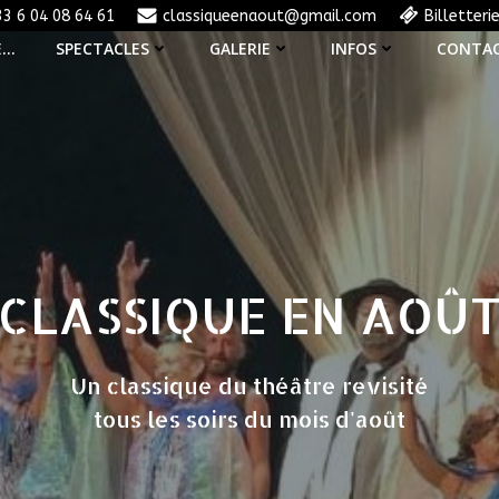
33 6 04 08 64 61
classiqueenaout@gmail.com
Billetteri
E…
SPECTACLES
GALERIE
INFOS
CONTA
CLASSIQUE EN AOÛ
Un classique du théâtre revisité
tous les soirs du mois d'août