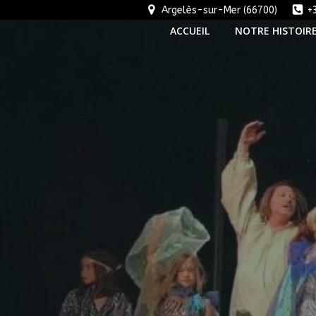
Aller
Argelès-sur-Mer (66700)
+
au
ACCUEIL
NOTRE HISTOIR
contenu