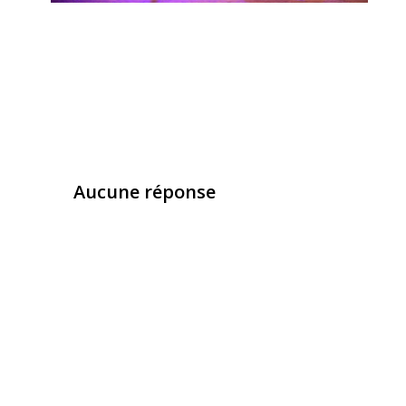
Aucune réponse
Laisser un commentaire
Vous devez
vous connecter
pour publier un com
Ce site utilise Akismet pour réduire les indésirab