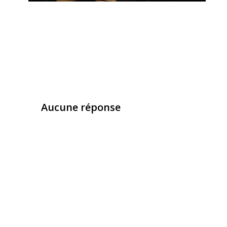
Aucune réponse
Laisser un commentaire
Vous devez
vous connecter
pour publier un com
Ce site utilise Akismet pour réduire les indésirab