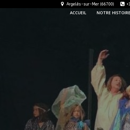
Aller
Argelès-sur-Mer (66700)
+
au
ACCUEIL
NOTRE HISTOIR
contenu