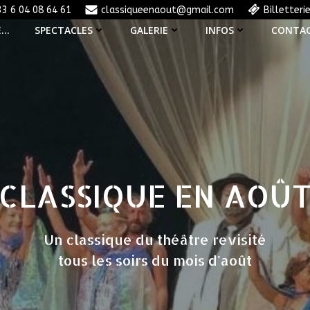
33 6 04 08 64 61
classiqueenaout@gmail.com
Billetteri
E…
SPECTACLES
GALERIE
INFOS
CONTA
CLASSIQUE EN AOÛ
Un classique du théâtre revisité
tous les soirs du mois d'août