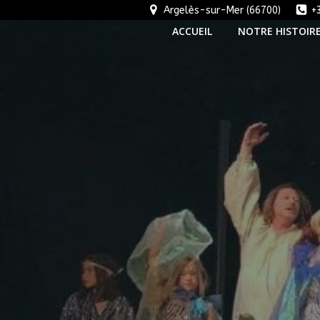
Aller
Argelès-sur-Mer (66700)
+
au
ACCUEIL
NOTRE HISTOIR
contenu