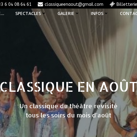
33 6 04 08 64 61
classiqueenaout@gmail.com
Billetteri
E…
SPECTACLES
GALERIE
INFOS
CONTA
CLASSIQUE EN AOÛ
Un classique du théâtre revisité
tous les soirs du mois d'août