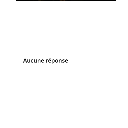
Aucune réponse
Laisser un commentaire
Vous devez
vous connecter
pour publier un com
Ce site utilise Akismet pour réduire les indésirab