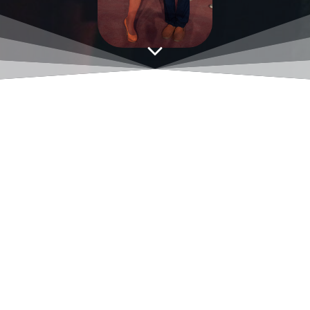
Aucune réponse
Laisser un commentaire
Vous devez
vous connecter
pour publier un
commentaire.
Ce site utilise Akismet pour réduire les indésirables.
En